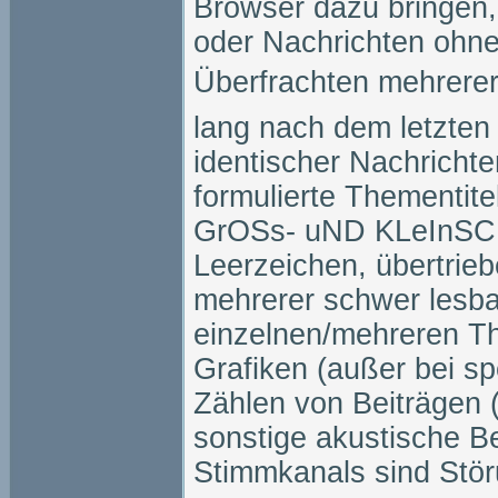
Browser dazu bringen, 
oder Nachrichten ohne 
Überfrachten mehrere
lang nach dem letzten B
identischer Nachrichte
formulierte Thementi
GrOSs- uND KLeInSC
Leerzeichen, übertrie
mehrerer schwer lesbar
einzelnen/mehreren Th
Grafiken (außer bei sp
Zählen von Beiträgen (
sonstige akustische B
Stimmkanals sind Stö