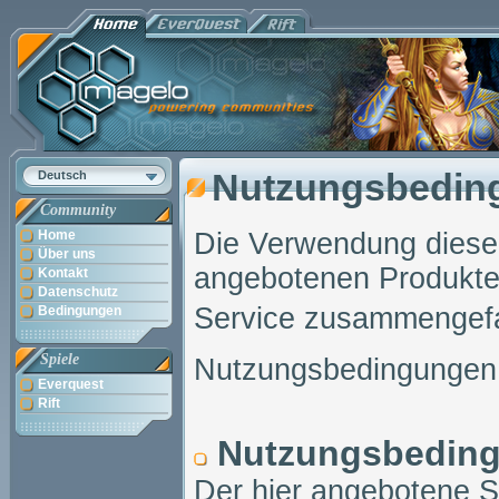
Nutzungsbedin
Deutsch
Community
Home
Die Verwendung dieser 
Über uns
angebotenen Produkte
Kontakt
Datenschutz
Service zusammengefa
Bedingungen
Spiele
Nutzungsbedingungen (
Everquest
Rift
Nutzungsbedin
Der hier angebotene S