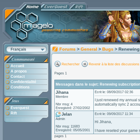
Forums
>
General
>
Bugs
> Renewing 
Français
Communauté
Rechercher
Revenir à la liste des discussions
Accueil
A propos
Pages 1
Contact
Confidentialité
Messages dans le sujet: Renewing subscription
Conditions
Jihana
Ecrit le: 08/09/2017 02:36
Membre
I just renewed my annual su
Jeux
Nbr msg: 4
automatically sync 2 accoun
Everquest
Enregistré: 27/02/2002
Rift
Jelan
Ecrit le: 09/09/2017 11:34
Admin
Hi Jihana,
Nbr msg: 11683
Enregistré: 05/05/2001
I have reseted your game sl
pages 1