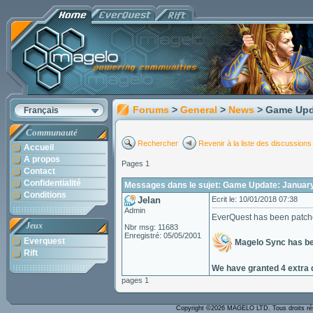
Forums
>
General
>
News
> Game Upd
Français
Communauté
Rechercher
Revenir à la liste des discussions
Accueil
A propos
Pages 1
Contact
Confidentialité
Messages dans le sujet: Game Update: Januar
Conditions
Jelan
Ecrit le: 10/01/2018 07:38
Admin
EverQuest has been patch
Jeux
Nbr msg: 11683
Enregistré: 05/05/2001
Everquest
Magelo Sync has b
Rift
We have granted 4 extra 
pages 1
Copyright ©2026 MAGELO LTD. Tous droits r