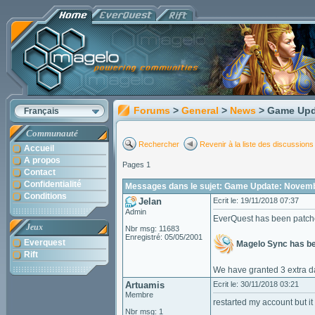
Forums
>
General
>
News
> Game Upd
Français
Communauté
Rechercher
Revenir à la liste des discussions
Accueil
A propos
Pages 1
Contact
Confidentialité
Messages dans le sujet: Game Update: Novem
Conditions
Jelan
Ecrit le: 19/11/2018 07:37
Admin
EverQuest has been patc
Jeux
Nbr msg: 11683
Enregistré: 05/05/2001
Everquest
Magelo Sync has b
Rift
We have granted 3 extra da
Artuamis
Ecrit le: 30/11/2018 03:21
Membre
restarted my account but it
Nbr msg: 1