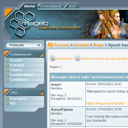
Forums
>
General
>
Bugs
> Synch hav
Français
Communauté
Rechercher
Revenir à la liste des discussions
Accueil
A propos
Pages 1
Contact
Confidentialité
Messages dans le sujet: Synch having issues d
Conditions
meyrr
Ecrit le: 26/01/2021 19:47
Membre
Attempted to synch today a
Jeux
Nbr msg: 2
Everquest
Enregistré: 25/12/2017
Rift
https://imgur.com/dyk3Ix7
AvrusFalene
Ecrit le: 27/01/2021 14:36
Membre
I am having the same error
Nbr msg: 1
my character.
Enregistré: 15/06/2020