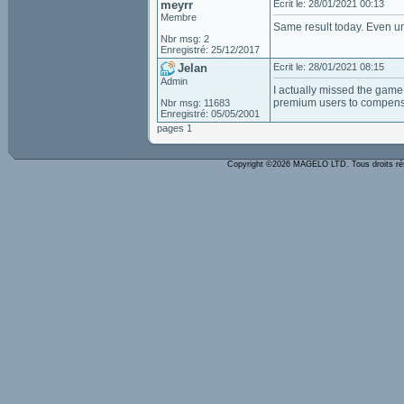
meyrr
Ecrit le: 28/01/2021 00:13
Membre
Same result today. Even uni
Nbr msg: 2
Enregistré: 25/12/2017
Jelan
Ecrit le: 28/01/2021 08:15
Admin
I actually missed the game
premium users to compensat
Nbr msg: 11683
Enregistré: 05/05/2001
pages 1
Copyright ©2026 MAGELO LTD. Tous droits r