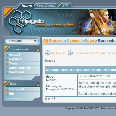
Forums
>
General
>
Bugs
> Butcherbl
Français
Communauté
Rechercher
Revenir à la liste des discussions
Accueil
A propos
Pages 1
Contact
Confidentialité
Messages dans le sujet: Butcherblock zone mob
Conditions
drool
Ecrit le: 08/04/2021 18:51
Membre
Take a peek at the mob list
Jeux
Nbr msg: 94
like a chunk of multiple a
Everquest
Enregistré: 04/07/2014
Rift
Could this be trimmed down
pages 1
Copyright ©2026 MAGELO LTD. Tous droits r