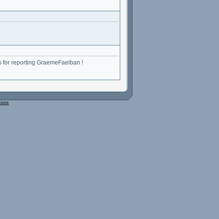
nks for reporting GraemeFaelban !
tions