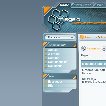
Forums
>
Ge
Français
Communauté
Rechercher
Accueil
A propos
Pages 1
Contact
Confidentialité
Messages dans le 
Conditions
GraemeFaelban
Membre
Jeux
Nbr msg: 17
Everquest
Enregistré: 14/01/20
Rift