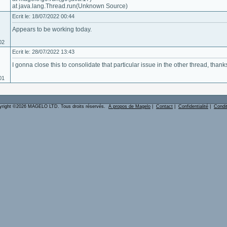
at java.lang.Thread.run(Unknown Source)
Ecrit le: 18/07/2022 00:44
Appears to be working today.
02
Ecrit le: 28/07/2022 13:43
I gonna close this to consolidate that particular issue in the other thread, tha
01
yright ©2026 MAGELO LTD. Tous droits réservés.
A propos de Magelo
|
Contact
|
Confidentialité
|
Condi