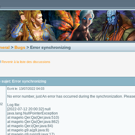
neral
>
Bugs
> Error synchronizing
Revenir à la liste des discussions
sujet: Error synchronizing
Ecrit le: 13/07/2022 04:03
No error number, just An error has occurred during the synchronization. Please 
02
Log file:
[2022-07-12 20:00:32] null
java.lang.NullPointerException
at magelo.Qer.Qa(Qer.java:510)
at magelo.Qer.Qa(Qer.java:862)
at magelo.Qer.i(Qer.java:84)
at magelo.g9.a(g9.java:8)
at magelo.g9.run(g9.java:17)