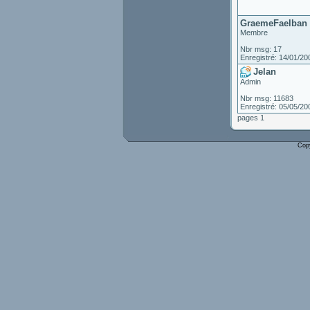
GraemeFaelban
Membre
Nbr msg: 17
Enregistré: 14/01/20
Jelan
Admin
Nbr msg: 11683
Enregistré: 05/05/20
pages 1
Cop