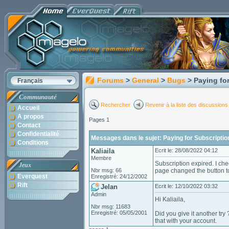
Forums
>
General
>
Bugs
> Paying fo
Français
Communauté
Rechercher
Revenir à la liste des discussions
Accueil
A propos
Pages 1
Contact
Confidentialité
Messages dans le sujet: Paying for Subscriptio
Conditions
Kaliaila
Ecrit le: 28/08/2022 04:12
Membre
Subscription expired. I ch
Jeux
Nbr msg: 66
page changed the button to
Everquest
Enregistré: 24/12/2002
Rift
Jelan
Ecrit le: 12/10/2022 03:32
Admin
Hi Kaliaila,
Nbr msg: 11683
Enregistré: 05/05/2001
Did you give it another try
that with your account.