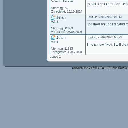
Membre Premium
Its still a problem. Feb 16 '
Nbr msg: 36
Enregistré: 10/10/2014
Jelan
Ecrit le: 18/02/2023 01:43
Admin
I pushed an update yesterday
Nbr msg: 11683
Enregistré: 05/05/2001
Jelan
Ecrit le: 27/02/2023 08:53
Admin
This is now fixed, I will c
Nbr msg: 11683
Enregistré: 05/05/2001
pages 1
Copyright ©2026 MAGELO LTD. Tous droits r