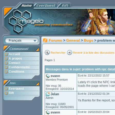
Forums
>
General
>
Bugs
> problem w
Français
Communauté
Rechercher
Revenir à la liste des discussions
Accueil
A propos
Pages 1
Contact
Confidentialité
Messages dans le sujet: problem with npc data
Conditions
svann
Ecrit le: 22/12/2022 15:57
Membre Premium
Lately if I click the NPC lin
Jeux
loads the page where I ca
Nbr msg: 36
Everquest
Enregistré: 10/10/2014
Rift
Jelan
Ecrit le: 23/12/2022 01:34
Admin
Ya thanks for the report, s
Nbr msg: 11683
Enregistré: 05/05/2001
svann
Ecrit le: 16/02/2023 20:04