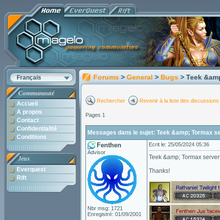
Forums
>
General
>
Bugs
> Teek &am
Français
Communauté
Rechercher
Revenir à la liste des discussions
Accueil
A propos
Pages 1
Contact
Confidentialité
Messages dans le sujet: Teek &amp; Tormax s
Conditions
Fenthen
Ecrit le: 25/05/2024 05:36
Advisor
Teek &amp; Tormax servers
Jeux
Everquest
Thanks!
Rift
Nbr msg: 1721
Enregistré: 01/09/2001