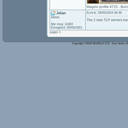
Magelo profile #725 - Bor
Jelan
Ecrit le: 28/05/2024 06:48
Admin
The 2 new TLP servers ha
Nbr msg: 11683
Enregistré: 05/05/2001
pages 1
Copyright ©2026 MAGELO LTD. Tous droits r