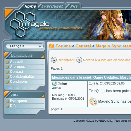
Forums
>
General
>
Magelo Sync stat
Français
Communauté
Rechercher
Revenir à la liste des discussions
Accueil
A propos
Pages 1
Contact
Confidentialité
Messages dans le sujet: Game Updates: March
Conditions
Jelan
Ecrit le: 24/03/2025 09:06
Admin
EverQuest has been patch
Jeux
Nbr msg: 11683
Enregistré: 05/05/2001
Everquest
Magelo Sync has b
Rift
pages 1
Copyright ©2026 MAGELO LTD. Tous droits r