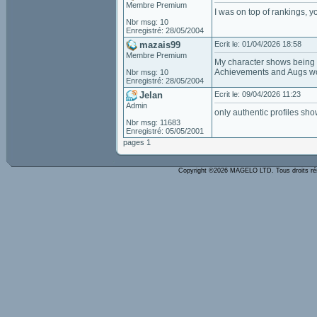
Membre Premium
I was on top of rankings, y
Nbr msg: 10
Enregistré: 28/05/2004
mazais99
Ecrit le: 01/04/2026 18:58
Membre Premium
My character shows being r
Achievements and Augs wo
Nbr msg: 10
Enregistré: 28/05/2004
Jelan
Ecrit le: 09/04/2026 11:23
Admin
only authentic profiles sh
Nbr msg: 11683
Enregistré: 05/05/2001
pages 1
Copyright ©2026 MAGELO LTD. Tous droits r