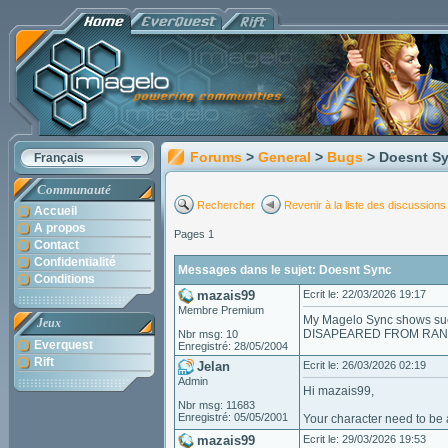
Forums
>
General
>
Bugs
> Doesnt S
Français
Communauté
Rechercher
Revenir à la liste des discussions
Accueil
A propos
Pages 1
Contact
Confidentialité
Messages dans le sujet: Doesnt Sync
Conditions
mazais99
Ecrit le: 22/03/2026 19:17
Membre Premium
My Magelo Sync shows succe
Jeux
DISAPEARED FROM RAN
Nbr msg: 10
Everquest
Enregistré: 28/05/2004
Rift
Jelan
Ecrit le: 26/03/2026 02:19
Admin
Hi mazais99,
Nbr msg: 11683
Enregistré: 05/05/2001
Your character need to be 
mazais99
Ecrit le: 29/03/2026 19:53