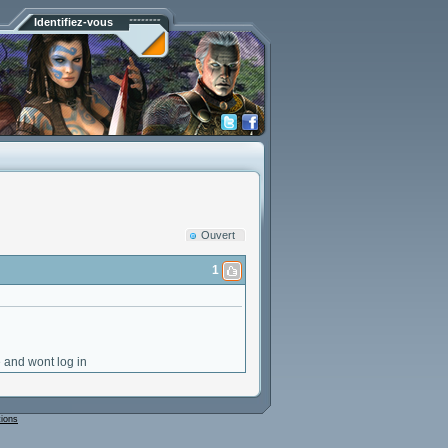
Identifiez-vous
Ouvert
1
ce and wont log in
tions