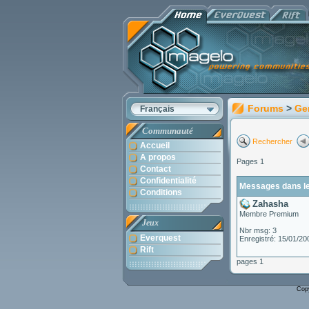
Forums
>
Ge
Français
Communauté
Rechercher
Accueil
A propos
Pages 1
Contact
Confidentialité
Messages dans le
Conditions
Zahasha
Membre Premium
Jeux
Nbr msg: 3
Everquest
Enregistré: 15/01/20
Rift
pages 1
Cop