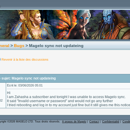
neral
>
Bugs
> Magelo sync not updateing
Revenir à la liste des discussions
 sujet: Magelo sync not updateing
Ecrit le: 03/06/2026 05:01
Hi
I am Zahasha a subscriber and tonight I was unable to access Magelo sync.
02
It said "Invaild username or password" and would not go any further
I tried rebooting and log in to my account just fine but it still gives me this noti
yright ©2026 MAGELO LTD. Tous droits réservés.
A propos de Magelo
|
Contact
|
Confidentialité
|
Condi