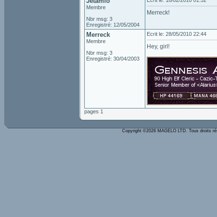
Jetamio
Ecrit le: 18/02/2010 01:52
Membre
Merreck!
Nbr msg: 3
Enregistré: 12/05/2004
Merreck
Ecrit le: 28/05/2010 22:44
Membre
Hey, girl!
Nbr msg: 3
Enregistré: 30/04/2003
pages 1
Copyright ©2026 MAGELO LTD. Tous droits r