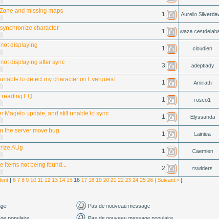
Zone and missing maps
1
Aurelio Silverd
 synchronize character
1
waza cestdelaba
not displaying
1
cloudien
not displaying after sync
3
adeptlady
unable to detect my character on Everquest
1
Amirath
t reading EQ
1
rusco1
er Magelo update, and still unable to sync.
1
Elyssanda
n the server move bug
1
Lainiea
Prize AUg
1
Caemien
e items not being found...
2
rswiders
dent
|
6
7
8
9
10
11
12
13
14
15
16
17
18
19
20
21
22
23
24
25
26
|
Suivant >
]
age
Pas de nouveau message
e populaire
Pas de nouveau message populaire