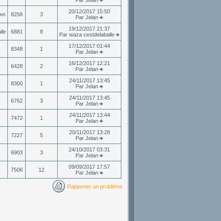
Par Jelan
20/12/2017 15:50
awn
8258
3
Par Jelan
19/12/2017 21:37
lle
6881
8
Par waza cestdelaballe
17/12/2017 01:44
8348
1
Par Jelan
16/12/2017 12:21
6428
2
Par Jelan
24/11/2017 13:45
8300
1
Par Jelan
24/11/2017 13:45
6762
3
Par Jelan
24/11/2017 13:44
7472
1
Par Jelan
20/11/2017 13:28
7227
5
Par Jelan
24/10/2017 03:31
6903
3
Par Jelan
09/09/2017 17:57
7506
12
Par Jelan
Rapporter un problème