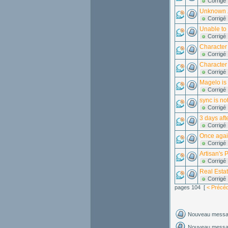
Corrigé
Unknown 
Corrigé
Unable to
Corrigé
Character 
Corrigé
Character 
Corrigé
Magelo is 
Corrigé
sync is no
Corrigé
3 days aft
Corrigé
Once agai
Corrigé
Artisan's 
Corrigé
Real Estat
Corrigé
pages 104 [
< Précé
Nouveau mess
Nouveau messag