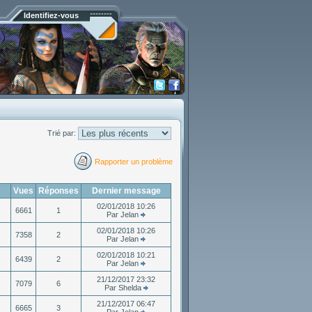
Identifiez-vous
Trié par:
Rapporter un problème
Vues
Réponses
Dernier message
02/01/2018 10:26
6661
1
Par Jelan
02/01/2018 10:26
7358
2
Par Jelan
02/01/2018 10:21
6439
2
Par Jelan
21/12/2017 23:32
7079
6
Par Shelda
21/12/2017 06:47
6665
3