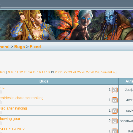
neral
>
Bugs
>
Fixed
dent
|
9
10
11
12
13
14
15
16
17
18
19
20
21
22
23
24
25
26
27
28
29
|
Suivant >
]
Bugs
Aut
ync
1
Justj
entries in character ranking
1
Altre
ted after syncing
1
suvi
showing gear
2
Beechwo
 SLOTS GONE?
1
Kiil