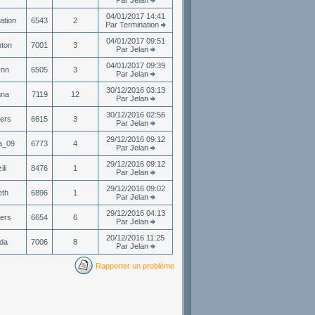
Par Jelan
04/01/2017 14:41
ation
6543
2
Par Termination
04/01/2017 09:51
ton
7001
3
Par Jelan
04/01/2017 09:39
ynn
6505
3
Par Jelan
30/12/2016 03:13
nna
7119
12
Par Jelan
30/12/2016 02:56
ers
6615
3
Par Jelan
29/12/2016 09:12
a_09
6773
4
Par Jelan
29/12/2016 09:12
ili
8476
1
Par Jelan
29/12/2016 09:02
eth
6896
1
Par Jelan
29/12/2016 04:13
ers
6654
6
Par Jelan
20/12/2016 11:25
da
7006
8
Par Jelan
Rapporter un problème