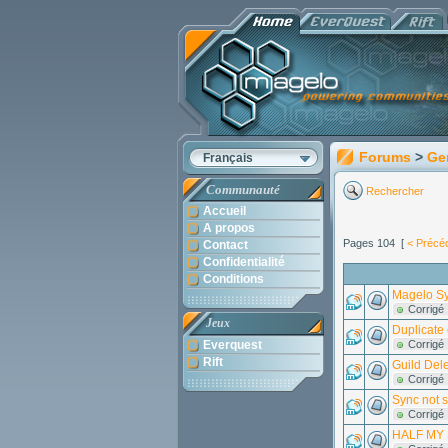
Forums
>
Ge
Français
Communauté
Rechercher
Accueil
A propos
Pages 104 [
< Précé
Contact
Confidentialité
Conditions
Magelo S
Corrigé
Jeux
Duplicate 
Everquest
Corrigé
Rift
Guild Dele
Corrigé
Sync not 
Corrigé
HALF MY