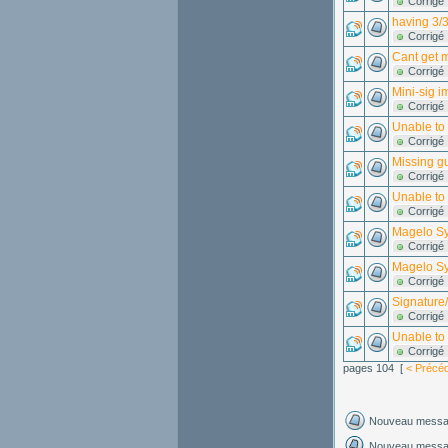
Corrigé
having 3/
Corrigé
Cant get 
Corrigé
Mini-sig 
Corrigé
Unable to
Corrigé
Missing gu
Corrigé
Unable to 
Corrigé
Magelo S
Corrigé
Magelo Sy
Corrigé
Signature
Corrigé
Unable to
Corrigé
pages 104 [
< Précé
Nouveau mess
Nouveau messag