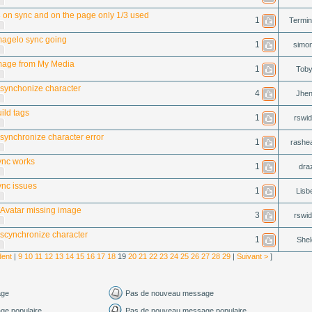
3 on sync and on the page only 1/3 used
1
Termin
magelo sync going
1
simon
image from My Media
1
Tob
 synchonize character
4
Jhe
ild tags
1
rswid
synchronize character error
1
rashe
ync works
1
draz
nc issues
1
Lisb
/Avatar missing image
3
rswid
 scynchronize character
1
Shel
dent
|
9
10
11
12
13
14
15
16
17
18
19
20
21
22
23
24
25
26
27
28
29
|
Suivant >
]
age
Pas de nouveau message
e populaire
Pas de nouveau message populaire