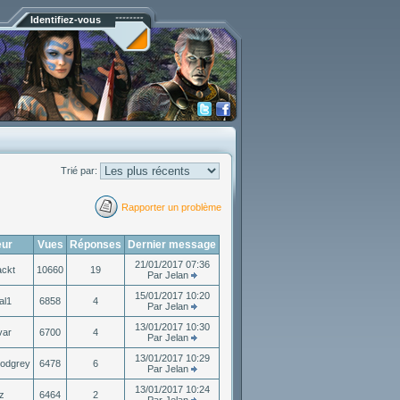
Identifiez-vous
Trié par:
Rapporter un problème
eur
Vues
Réponses
Dernier message
21/01/2017 07:36
ackt
10660
19
Par Jelan
15/01/2017 10:20
al1
6858
4
Par Jelan
13/01/2017 10:30
var
6700
4
Par Jelan
13/01/2017 10:29
odgrey
6478
6
Par Jelan
13/01/2017 10:24
lz
6464
2