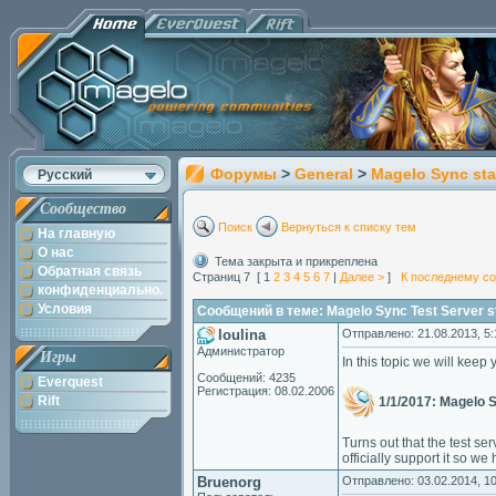
Форумы
>
General
>
Magelo Sync sta
Русский
Сообщество
Поиск
Вернуться к списку тем
На главную
О нас
Тема закрыта и прикреплена
Обратная связь
Страниц 7 [ 1
2
3
4
5
6
7
|
Далее >
]
К последнему с
конфиденциально.
Условия
Сообщений в теме: Magelo Sync Test Server s
loulina
Отправлено: 21.08.2013, 5:
Администратор
Игры
In this topic we will keep
Сообщений: 4235
Everquest
Регистрация: 08.02.2006
Rift
1/1/2017: Magelo 
Turns out that the test se
officially support it so 
Bruenorg
Отправлено: 03.02.2014, 10