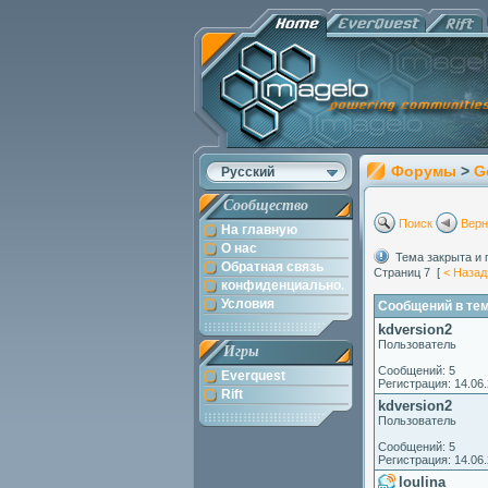
Форумы
>
G
Русский
Сообщество
Поиск
Верн
На главную
О нас
Тема закрыта и 
Обратная связь
Страниц 7 [
< Назад
конфиденциально.
Условия
Сообщений в теме
kdversion2
Пользователь
Игры
Сообщений: 5
Everquest
Регистрация: 14.06
Rift
kdversion2
Пользователь
Сообщений: 5
Регистрация: 14.06
loulina