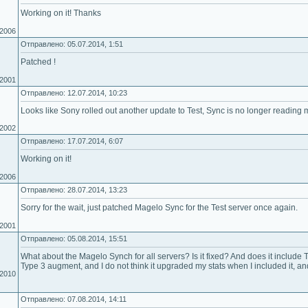
Working on it! Thanks
.2006
Отправлено: 05.07.2014, 1:51
Patched !
.2001
Отправлено: 12.07.2014, 10:23
Looks like Sony rolled out another update to Test, Sync is no longer reading
.2002
Отправлено: 17.07.2014, 6:07
Working on it!
.2006
Отправлено: 28.07.2014, 13:23
Sorry for the wait, just patched Magelo Sync for the Test server once again.
.2001
Отправлено: 05.08.2014, 15:51
What about the Magelo Synch for all servers? Is it fixed? And does it includ
Type 3 augment, and I do not think it upgraded my stats when I included it, 
.2010
Отправлено: 07.08.2014, 14:11