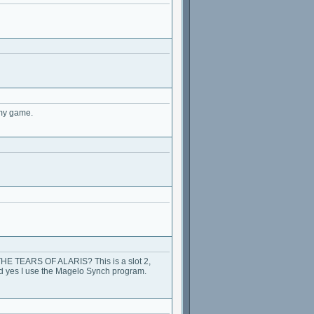
 my game.
e THE TEARS OF ALARIS? This is a slot 2,
and yes I use the Magelo Synch program.