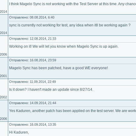
I think Magelo Sync is not working with the Test Server at this time. Any chan
.2014
Отправлено: 08.08.2014, 6:40
sync is currently not working for test, any idea when itll be working again ?
.2014
Отправлено: 12.08.2014, 21:33
Working on it! We will let you know when Magelo Sync is up again.
.2006
Отправлено: 16.08.2014, 23:59
Magelo Sync has been patched, have a good WE everyone!
.2001
Отправлено: 11.09.2014, 22:49
Is it down? I haven't made an update since 8/27/14.
.2002
Отправлено: 14.09.2014, 21:44
Yes Kaduren, another patch has been applied on the test server. We are worki
.2006
Отправлено: 16.09.2014, 13:35
Hi Kaduren,