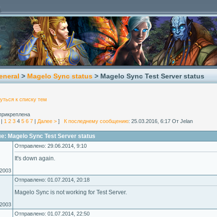
eneral
>
Magelo Sync status
> Magelo Sync Test Server status
уться к списку тем
прикреплена
|
1
2
3
4
5
6
7
|
Далее >
]
К последнему сообщению
: 25.03.2016, 6:17 От Jelan
: Magelo Sync Test Server status
Отправлено: 29.06.2014, 9:10
It's down again.
.2003
Отправлено: 01.07.2014, 20:18
Magelo Sync is not working for Test Server.
.2003
Отправлено: 01.07.2014, 22:50