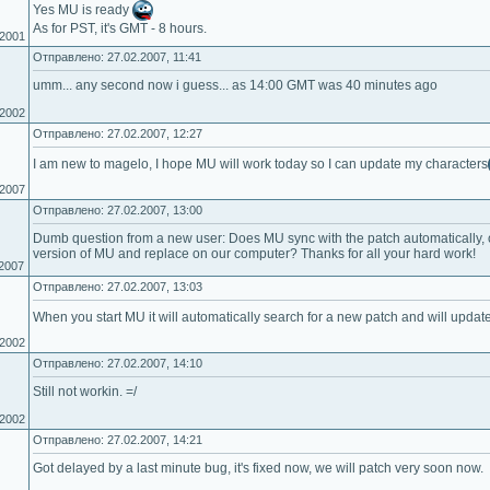
Yes MU is ready
As for PST, it's GMT - 8 hours.
.2001
Отправлено: 27.02.2007, 11:41
umm... any second now i guess... as 14:00 GMT was 40 minutes ago
.2002
Отправлено: 27.02.2007, 12:27
I am new to magelo, I hope MU will work today so I can update my characters
.2007
Отправлено: 27.02.2007, 13:00
Dumb question from a new user: Does MU sync with the patch automatically
version of MU and replace on our computer? Thanks for all your hard work!
.2007
Отправлено: 27.02.2007, 13:03
When you start MU it will automatically search for a new patch and will update
.2002
Отправлено: 27.02.2007, 14:10
Still not workin. =/
.2002
Отправлено: 27.02.2007, 14:21
Got delayed by a last minute bug, it's fixed now, we will patch very soon now.