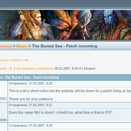
eneral
>
News
> The Buried Sea - Patch incoming
уться к списку тем
алее >
]
К последнему сообщению
: 28.02.2007, 8:28 От Elmiserr
: The Buried Sea - Patch incoming
Отправлено: 27.02.2007, 8:23
This is a bit a short notice but the website will be down for a patch today at 
.2001
Thank you for your patience.
Отправлено: 27.02.2007, 9:11
Does this mean MU is done? =) And if so, what time is that in PST.
.2006
Отправлено: 27.02.2007, 9:29