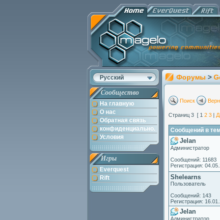
Форумы
>
G
Русский
Сообщество
Поиск
Верн
На главную
О нас
Страниц 3 [ 1
2
3
|
Д
Обратная связь
конфиденциально.
Сообщений в теме
Условия
Jelan
Администратор
Игры
Сообщений: 11683
Регистрация: 04.05
Everquest
Shelearns
Rift
Пользователь
Сообщений: 143
Регистрация: 16.01
Jelan
Администратор