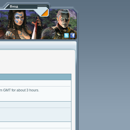
Вход
2pm GMT for about 3 hours.