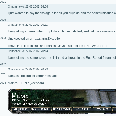
.2001
Отправлено: 27.02.2007, 14:36
I just wanted to say thanks again for all you guys do and the communication as
.2005
Отправлено: 27.02.2007, 20:11
I am getting an error when I try to launch. I reinstalled, and get the same error.
.2003
Unexpected error: java.lang.Exception
I have tried to reinstall, and reinstall Java. I still get the error. What do I do?
Отправлено: 27.02.2007, 20:14
I am getting the same issue and I started a thread in the Bug Report forum detai
.2002
Отправлено: 27.02.2007, 20:23
тель
I am also getting this error message.
.2004
Malbro – Luclin(Veeshan)