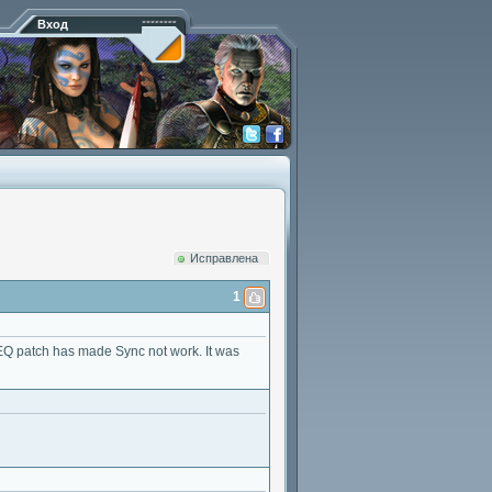
Вход
Исправлена
1
t EQ patch has made Sync not work. It was