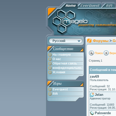
Форумы
>
G
Русский
Сообщество
Поиск
Верн
На главную
О нас
Страниц 1
Обратная связь
конфиденциально.
Сообщений в теме
Условия
zav69
Пользователь
Игры
Сообщений: 32
Everquest
Регистрация: 31.10
Rift
Jelan
Администратор
Сообщений: 11683
Регистрация: 04.05
Paloverde