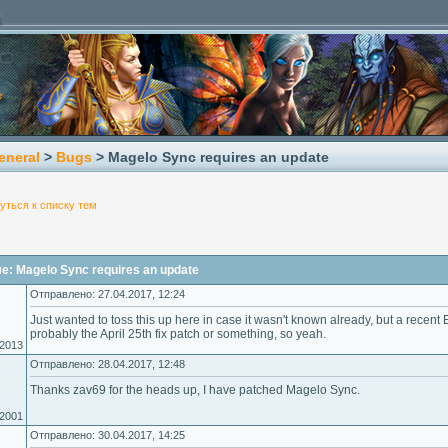
eneral
>
Bugs
> Magelo Sync requires an update
уться к списку тем
: Magelo Sync requires an update
Отправлено: 27.04.2017, 12:24
Just wanted to toss this up here in case it wasn't known already, but a recen
probably the April 25th fix patch or something, so yeah.
.2013
Отправлено: 28.04.2017, 12:48
Thanks zav69 for the heads up, I have patched Magelo Sync.
.2001
Отправлено: 30.04.2017, 14:25