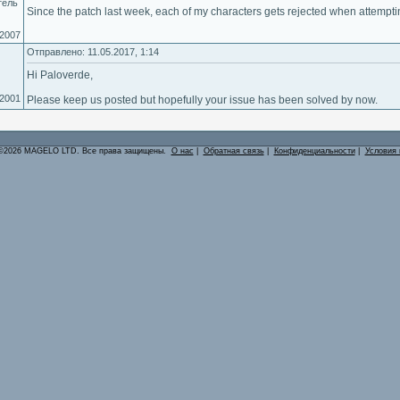
тель
Since the patch last week, each of my characters gets rejected when attempti
.2007
Отправлено: 11.05.2017, 1:14
Hi Paloverde,
.2001
Please keep us posted but hopefully your issue has been solved by now.
©2026 MAGELO LTD. Все права защищены.
О нас
|
Обратная связь
|
Конфиденциальности
|
Условия 