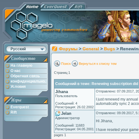
Форумы
>
General
>
Bugs
> Renewing
Русский
Сообщество
Поиск
Вернуться к списку тем
На главную
О нас
Страниц 1
Обратная связь
конфиденциально.
Сообщений в теме: Renewing subscription did 
Условия
Jihana
Отправлено: 07.09.2017, 20
Пользователь
I just renewed my annual s
Игры
Сообщений: 4
automatically sync 2 accou
Everquest
Регистрация: 26.02.2002
Rift
Jelan
Отправлено: 09.09.2017, 5:
Администратор
Hi Jihana,
Сообщений: 11683
Регистрация: 04.05.2001
I have reseted your game s
pages 1