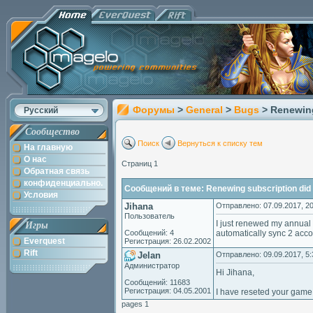
Форумы
>
General
>
Bugs
> Renewing
Русский
Сообщество
Поиск
Вернуться к списку тем
На главную
О нас
Страниц 1
Обратная связь
конфиденциально.
Сообщений в теме: Renewing subscription did 
Условия
Jihana
Отправлено: 07.09.2017, 20
Пользователь
I just renewed my annual s
Игры
Сообщений: 4
automatically sync 2 accou
Everquest
Регистрация: 26.02.2002
Rift
Jelan
Отправлено: 09.09.2017, 5:
Администратор
Hi Jihana,
Сообщений: 11683
Регистрация: 04.05.2001
I have reseted your game s
pages 1