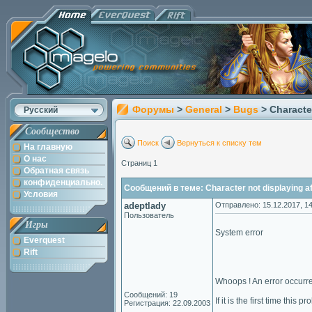
Форумы
>
General
>
Bugs
> Characte
Русский
Сообщество
Поиск
Вернуться к списку тем
На главную
О нас
Страниц 1
Обратная связь
конфиденциально.
Сообщений в теме: Character not displaying af
Условия
adeptlady
Отправлено: 15.12.2017, 14
Пользователь
Игры
System error
Everquest
Rift
Whoops ! An error occurr
Сообщений: 19
If it is the first time this
Регистрация: 22.09.2003