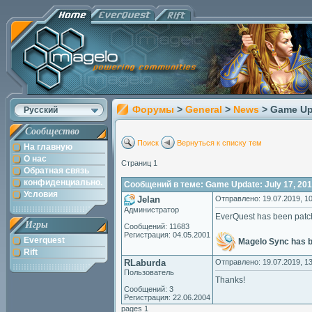
Форумы
>
General
>
News
> Game Up
Русский
Сообщество
Поиск
Вернуться к списку тем
На главную
О нас
Страниц 1
Обратная связь
конфиденциально.
Сообщений в теме: Game Update: July 17, 20
Условия
Jelan
Отправлено: 19.07.2019, 10
Администратор
EverQuest has been patc
Игры
Сообщений: 11683
Регистрация: 04.05.2001
Everquest
Magelo Sync has 
Rift
RLaburda
Отправлено: 19.07.2019, 13
Пользователь
Thanks!
Сообщений: 3
Регистрация: 22.06.2004
pages 1