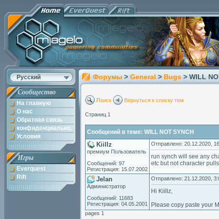
Форумы
>
General
>
Bugs
> WILL N
Русский
Сообщество
Поиск
Вернуться к списку тем
На главную
О нас
Страниц 1
Обратная связь
конфиденциально.
Сообщений в теме: WILL NOT SYNCH
Условия
Kiillz
Отправлено: 20.12.2020, 16
премиум Пользователь
run synch will see any cha
Игры
etc but not character pull
Сообщений: 97
Everquest
Регистрация: 15.07.2002
Rift
Jelan
Отправлено: 21.12.2020, 3:
Администратор
Hi Kiillz,
Сообщений: 11683
Регистрация: 04.05.2001
Please copy paste your Ma
pages 1