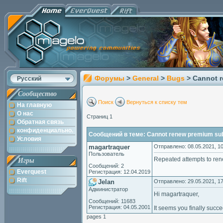
Форумы
>
General
>
Bugs
> Cannot 
Русский
Сообщество
Поиск
Вернуться к списку тем
На главную
О нас
Страниц 1
Обратная связь
конфиденциально.
Сообщений в теме: Cannot renew premium sub
Условия
magartraquer
Отправлено: 08.05.2021, 10
Пользователь
Repeated attempts to rene
Игры
Сообщений: 2
Everquest
Регистрация: 12.04.2019
Rift
Jelan
Отправлено: 29.05.2021, 17
Администратор
Hi magartraquer,
Сообщений: 11683
Регистрация: 04.05.2001
It seems you finally succe
pages 1