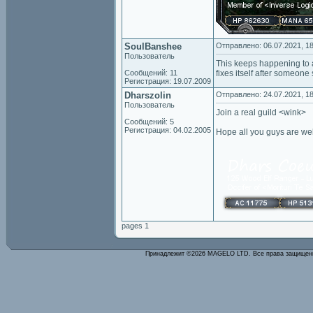
SoulBanshee
Отправлено: 06.07.2021, 18
Пользователь
This keeps happening to a
Сообщений: 11
fixes itself after someone
Регистрация: 19.07.2009
Dharszolin
Отправлено: 24.07.2021, 18
Пользователь
Join a real guild <wink>
Сообщений: 5
Регистрация: 04.02.2005
Hope all you guys are wel
pages 1
Принадлежит ©2026 MAGELO LTD. Все права защище