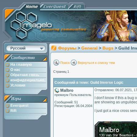
Форумы
>
General
>
Bugs
> Guild In
Русский
Сообщество
Поиск
Вернуться к списку тем
На главную
О нас
Страниц 1
Обратная связь
конфиденциально.
Сообщений в теме: Guild Inverse Logic
Условия
Malbro
Отправлено: 06.07.2021, 17
премиум Пользователь
I don't know if this a bug
Игры
are showing as unguilded
Сообщений: 51
Everquest
Регистрация: 06.04.2004
Rift
I just got a nice cross se