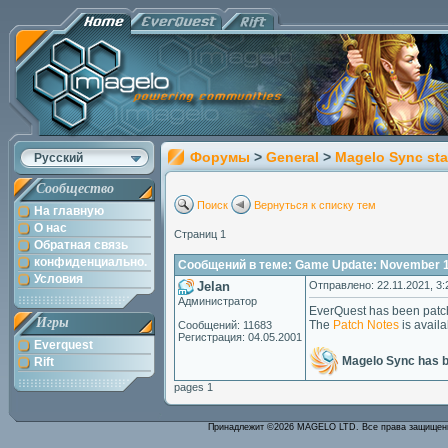
Форумы
>
General
>
Magelo Sync sta
Русский
Сообщество
Поиск
Вернуться к списку тем
На главную
О нас
Страниц 1
Обратная связь
конфиденциально.
Сообщений в теме: Game Update: November 1
Условия
Jelan
Отправлено: 22.11.2021, 3:
Администратор
EverQuest has been patc
Игры
The
Patch Notes
is availa
Сообщений: 11683
Регистрация: 04.05.2001
Everquest
Magelo Sync has 
Rift
pages 1
Принадлежит ©2026 MAGELO LTD. Все права защище