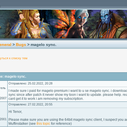
eneral
>
Bugs
> magelo sync.
уться к списку тем
е: magelo sync.
Отправлено: 25.02.2022, 20:28
тель
I made sure i paid for magelo premium i want to u se magelo sync. i downloa
sync since after patch it never show my toon i want to update. please help. re
.2007
cant get it to work i am removing my subscription.
Отправлено: 27.02.2022, 20:55
Hi Tenor,
.2001
Please make sure you are using the 64bit magelo sync client, I suspect you a
Muffinstalker (see
this topic
for reference)