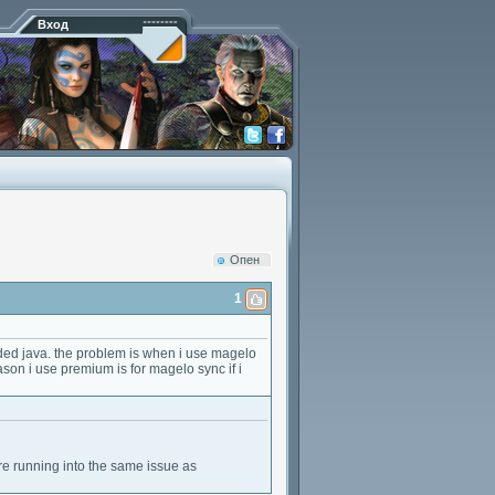
Вход
Опен
1
ded java. the problem is when i use magelo
ason i use premium is for magelo sync if i
re running into the same issue as