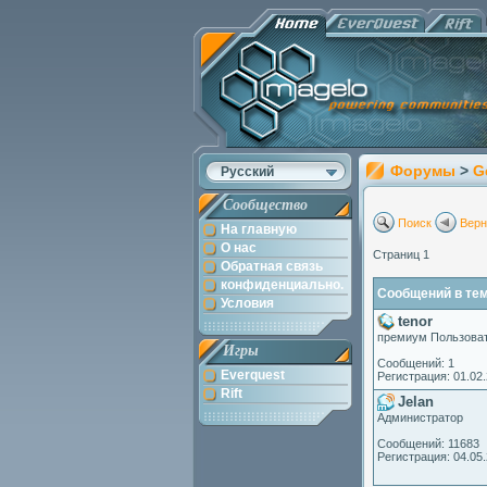
Форумы
>
G
Русский
Сообщество
Поиск
Верн
На главную
О нас
Страниц 1
Обратная связь
конфиденциально.
Сообщений в тем
Условия
tenor
премиум Пользова
Игры
Сообщений: 1
Everquest
Регистрация: 01.02
Rift
Jelan
Администратор
Сообщений: 11683
Регистрация: 04.05