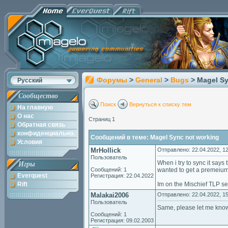
Форумы
>
General
>
Bugs
> Magel S
Русский
Сообщество
Поиск
Вернуться к списку тем
На главную
О нас
Страниц 1
Обратная связь
конфиденциально.
Сообщений в теме: Magel Sync not working
Условия
MrHollick
Отправлено: 22.04.2022, 12
Пользователь
When i try to sync it say
Игры
Сообщений: 1
wanted to get a premeium 
Everquest
Регистрация: 22.04.2022
Rift
Im on the Mischief TLP se
Malakai2006
Отправлено: 22.04.2022, 15
Пользователь
Same, please let me know
Сообщений: 1
Регистрация: 09.02.2003