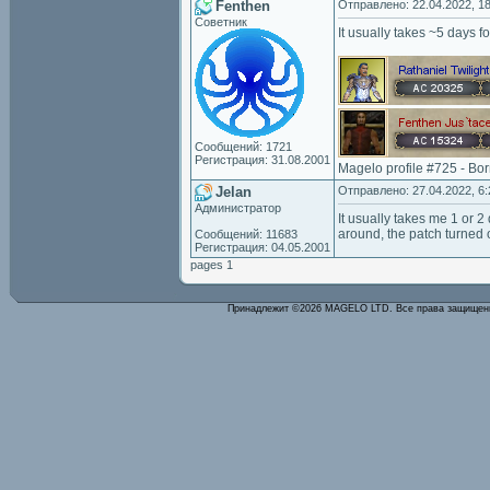
Fenthen
Отправлено: 22.04.2022, 18
Советник
It usually takes ~5 days f
Сообщений: 1721
Регистрация: 31.08.2001
Magelo profile #725 - Bo
Jelan
Отправлено: 27.04.2022, 6:
Администратор
It usually takes me 1 or 
around, the patch turned 
Сообщений: 11683
Регистрация: 04.05.2001
pages 1
Принадлежит ©2026 MAGELO LTD. Все права защище