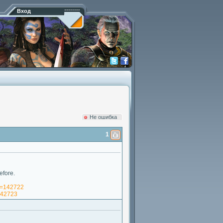
Вход
Hе ошибка
1
efore.
em=142722
=142723