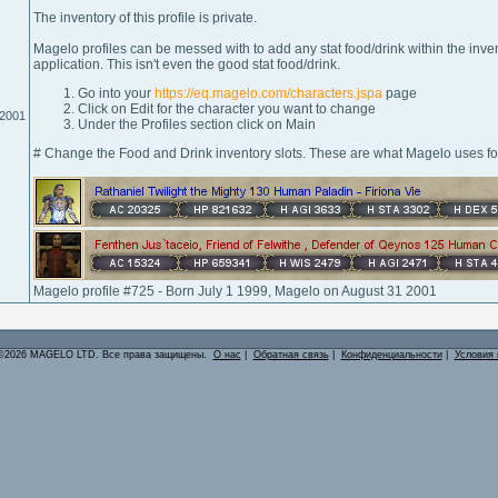
The inventory of this profile is private.
Magelo profiles can be messed with to add any stat food/drink within the inven
application. This isn't even the good stat food/drink.
Go into your
https://eq.magelo.com/characters.jspa
page
Click on Edit for the character you want to change
.2001
Under the Profiles section click on Main
# Change the Food and Drink inventory slots. These are what Magelo uses for
Magelo profile #725 - Born July 1 1999, Magelo on August 31 2001
©2026 MAGELO LTD. Все права защищены.
О нас
|
Обратная связь
|
Конфиденциальности
|
Условия 