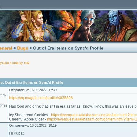
eneral
>
Bugs
> Out of Era Items on Sync'd Profile
уться к списку тем
 Out of Era Items on Sync'd Profile
Отправлено: 16.05.2022, 17:30
тель
https://eq.magelo.com/profile/4035826
.2014
Has food and drink that isn't in era as far as I know. I know this was an issue b
Icy Shortbread Cookies -
https://everquest.allakhazam.com/db/item.html?it
Cheerful Apple Cider -
https://everquest.allakhazam.com/db/item.html?item
Отправлено: 18.05.2022, 10:19
Hi Kubat,