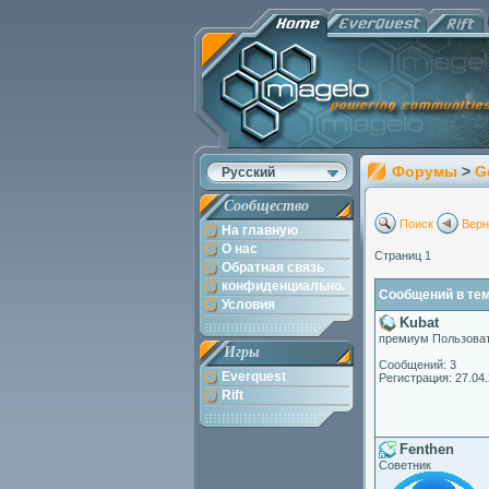
Форумы
>
G
Русский
Сообщество
Поиск
Верн
На главную
О нас
Страниц 1
Обратная связь
конфиденциально.
Сообщений в теме:
Условия
Kubat
премиум Пользова
Игры
Сообщений: 3
Everquest
Регистрация: 27.04
Rift
Fenthen
Советник