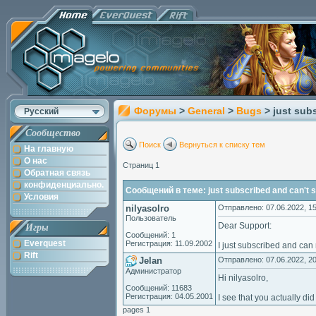
Форумы
>
General
>
Bugs
> just sub
Русский
Сообщество
Поиск
Вернуться к списку тем
На главную
О нас
Страниц 1
Обратная связь
конфиденциально.
Сообщений в теме: just subscribed and can't 
Условия
nilyasolro
Отправлено: 07.06.2022, 15
Пользователь
Dear Support:
Игры
Сообщений: 1
Everquest
Регистрация: 11.09.2002
I just subscribed and can 
Rift
Jelan
Отправлено: 07.06.2022, 20
Администратор
Hi nilyasolro,
Сообщений: 11683
Регистрация: 04.05.2001
I see that you actually di
pages 1