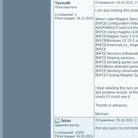
Yarmeth
Отправлено: 14.10.2022, 17
Пользователь
I am also having this pro
Сообщений: 2
Регистрация: 18.12.2018
When I start Magelo Sync i
[INFO] Configuration initia
[WARNING] Could not find
[INFO] Using magelo-i11
[INFO] Magelo Sync 5.0.0
[INFO]Windows 10 10.0 
[INFO] America/Los_Ang
[INFO]
[INFO] Services initialisati
[INFO] Stoping services...
[INFO] Sending game conte
[INFO]New detected game 
[INFO] Sending observati
[INFO] Closing Magelo S
I tried deleting the sync.p
any positive results. At th
lovely if I could use it.
Thanks in advance,
Michael
Jelan
Отправлено: 25.10.2022, 2:
Администратор
Are you sure it is not mini
Сообщений: 11683
Регистрация: 04.05.2001