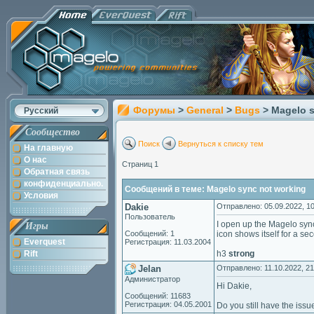
Форумы
>
General
>
Bugs
> Magelo 
Русский
Сообщество
Поиск
Вернуться к списку тем
На главную
О нас
Страниц 1
Обратная связь
конфиденциально.
Сообщений в теме: Magelo sync not working
Условия
Dakie
Отправлено: 05.09.2022, 10
Пользователь
I open up the Magelo sync
Игры
Сообщений: 1
icon shows itself for a s
Everquest
Регистрация: 11.03.2004
Rift
h3
strong
Jelan
Отправлено: 11.10.2022, 21
Администратор
Hi Dakie,
Сообщений: 11683
Регистрация: 04.05.2001
Do you still have the issu