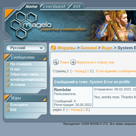
Форумы
>
General
>
Bugs
> System E
Русский
Сообщество
Поиск
Вернуться к списку тем
На главную
О нас
Страниц 2 [
< Назад
|
1
2 ]
К последнему сообщени
Обратная связь
конфиденциально.
Сообщений в теме: System Error on profile
Условия
Rembdar
Отправлено: 08.02.2023, 21
Пользователь
Yes, works now. Thanks fo
Игры
Сообщений: 4
Everquest
Регистрация: 26.05.2022
Rift
pages 2 [
< Назад
|
1
2 ]
Принадлежит ©2026 MAGELO LTD. Все права защище