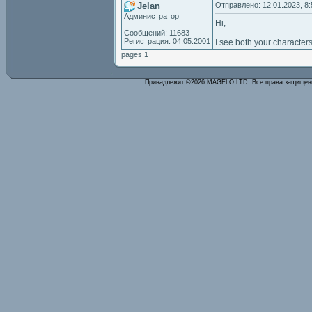
Jelan
Отправлено: 12.01.2023, 8:
Администратор
Hi,
Сообщений: 11683
Регистрация: 04.05.2001
I see both your characters
pages 1
Принадлежит ©2026 MAGELO LTD. Все права защище