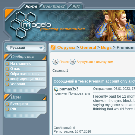
Форумы
>
General
>
Bugs
> Premium 
Русский
Сообщество
Поиск
Вернуться к списку тем
На главную
О нас
Страниц 1
Обратная связь
конфиденциально.
Сообщений в теме: Premium account only allo
Условия
pumas3x3
Отправлено: 06.01.2023, 17
премиум Пользователь
I recently paid for 12 mon
Игры
shows in the sync block, b
Everquest
saying my game slots are f
Rift
thinking that would force it
Сообщений: 6
Регистрация: 16.07.2016