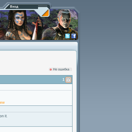
Вход
Hе ошибка
1
iew
n it.