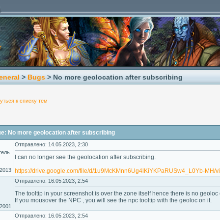
eneral
>
Bugs
> No more geolocation after subscribing
уться к списку тем
: No more geolocation after subscribing
Отправлено: 14.05.2023, 2:30
тель
I can no longer see the geolocation after subscribing.
.2013
https://drive.google.com/file/d/1u9McKMnn6Ug4lKiYKPaRUSw4_L0Yb-MH/v
Отправлено: 16.05.2023, 2:54
The tooltip in your screenshot is over the zone itself hence there is no geoloc o
If you mousover the NPC , you will see the npc tooltip with the geoloc on it.
.2001
Отправлено: 16.05.2023, 2:54