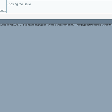
Closing the issue
.2001
©2026 MAGELO LTD. Все права защищены.
О нас
|
Обратная связь
|
Конфиденциальности
|
Условия 