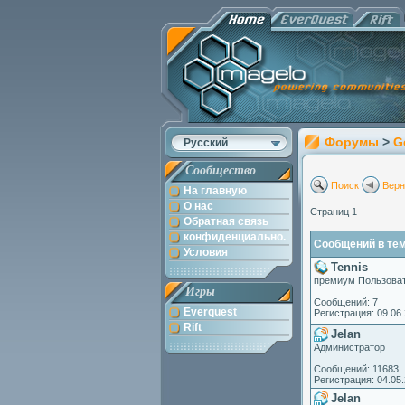
Форумы
>
G
Русский
Сообщество
Поиск
Верн
На главную
О нас
Страниц 1
Обратная связь
конфиденциально.
Сообщений в теме
Условия
Tennis
премиум Пользова
Игры
Сообщений: 7
Everquest
Регистрация: 09.06
Rift
Jelan
Администратор
Сообщений: 11683
Регистрация: 04.05
Jelan