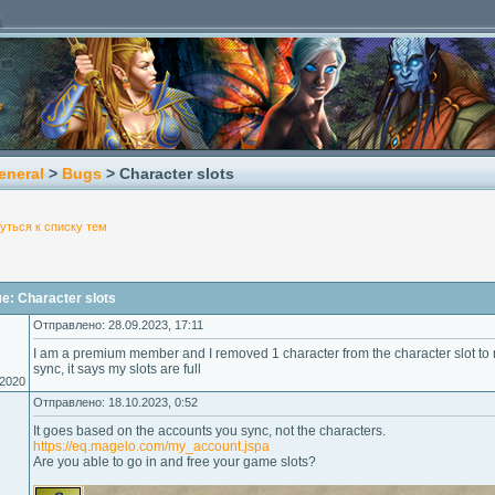
eneral
>
Bugs
> Character slots
уться к списку тем
: Character slots
Отправлено: 28.09.2023, 17:11
I am a premium member and I removed 1 character from the character slot to r
sync, it says my slots are full
.2020
Отправлено: 18.10.2023, 0:52
It goes based on the accounts you sync, not the characters.
https://eq.magelo.com/my_account.jspa
Are you able to go in and free your game slots?