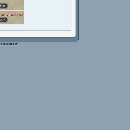
использования