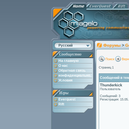
Форумы
>
G
Русский
Сообщество
Поиск
Верн
На главную
О нас
Страниц 1
Обратная связь
конфиденциально.
Сообщений в теме:
Условия
Thunderkick
Пользователь
Игры
Сообщений: 3
Everquest
Регистрация: 15.05
Rift