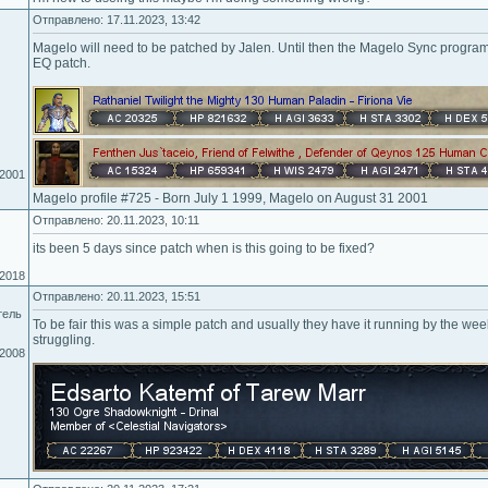
Отправлено: 17.11.2023, 13:42
Magelo will need to be patched by Jalen. Until then the Magelo Sync program 
EQ patch.
.2001
Magelo profile #725 - Born July 1 1999, Magelo on August 31 2001
Отправлено: 20.11.2023, 10:11
its been 5 days since patch when is this going to be fixed?
.2018
Отправлено: 20.11.2023, 15:51
тель
To be fair this was a simple patch and usually they have it running by the wee
struggling.
.2008