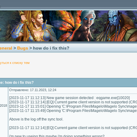
eneral
>
Bugs
> how do i fix this?
уться к списку тем
 how do i fix this?
Отправлено: 17.11.2023, 12:24
[2023-11-17 11:12:13] New game session detected : eqgame.exe[10020]
[2023-11-17 11:12:14] [EQ] Current game client version is not supported (C
.2018
[2023-11-17 11:15:01] Opening 'C:\Program Files\Magelo\Magelo Sync\magel
[2023-11-17 11:15:49] Opening 'C:\Program Files\Magelo\Magelo Sync\magel
Above is the log off the sync tool.
[2023-11-17 11:12:14] [EQ] Current game client version is not supported (
i'm new to useing this maybe i'm doing something wrong?