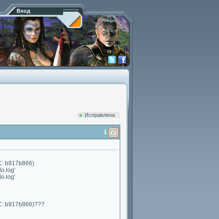
Вход
Исправлена
1
RC: b917b866)
o.log'
o.log'
CRC: b917b866)???