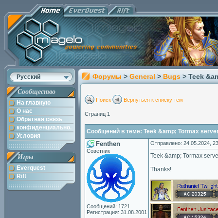
Форумы
>
General
>
Bugs
> Teek &a
Русский
Сообщество
Поиск
Вернуться к списку тем
На главную
О нас
Страниц 1
Обратная связь
конфиденциально.
Сообщений в теме: Teek &amp; Tormax serve
Условия
Fenthen
Отправлено: 24.05.2024, 23
Советник
Teek &amp; Tormax server
Игры
Everquest
Thanks!
Rift
Сообщений: 1721
Регистрация: 31.08.2001