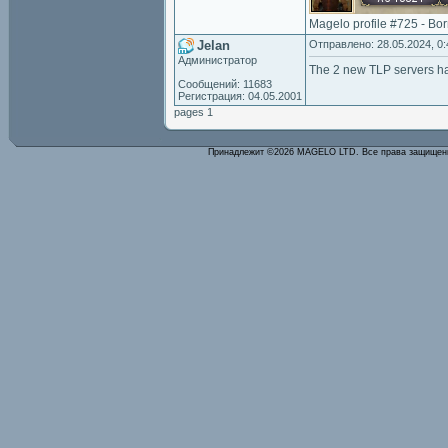
Magelo profile #725 - Bo
Jelan
Отправлено: 28.05.2024, 0:
Администратор
The 2 new TLP servers h
Сообщений: 11683
Регистрация: 04.05.2001
pages 1
Принадлежит ©2026 MAGELO LTD. Все права защище