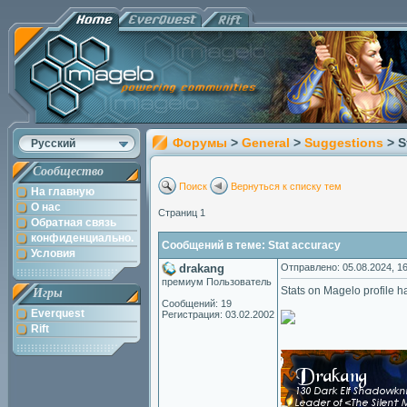
Форумы
>
General
>
Suggestions
> S
Русский
Сообщество
Поиск
Вернуться к списку тем
На главную
О нас
Страниц 1
Обратная связь
конфиденциально.
Сообщений в теме: Stat accuracy
Условия
drakang
Отправлено: 05.08.2024, 16
премиум Пользователь
Stats on Magelo profile h
Игры
Сообщений: 19
Everquest
Регистрация: 03.02.2002
Rift