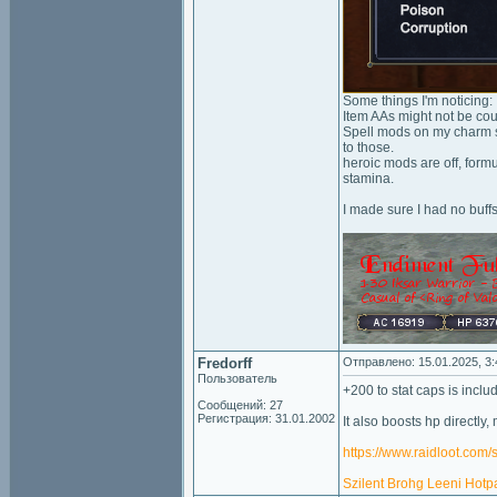
Some things I'm noticing:
Item AAs might not be cou
Spell mods on my charm sl
to those.
heroic mods are off, form
stamina.
I made sure I had no buffs
Fredorff
Отправлено: 15.01.2025, 3:
Пользователь
+200 to stat caps is incl
Сообщений: 27
Регистрация: 31.01.2002
It also boosts hp directly
https://www.raidloot.co
Szilent
Brohg
Leeni
Hotp