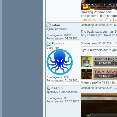
Drakang Vondraconis
The power of hate conquer
https://tinyurl.com/The-B
Jelan
Отправлено: 09.08.2024, 0:
Администратор
The basic stats such as Str,
Any chance you have some
Сообщений: 11683
Регистрация: 04.05.2001
Fenthen
Отправлено: 21.08.2024, 14
Советник
If your numbers are in gre
Сообщений: 1721
Регистрация: 31.08.2001
Magelo profile #725 - Bo
Kaspin
Отправлено: 09.09.2024, 19
премиум Пользователь
Сообщений: 120
Регистрация: 12.02.2002