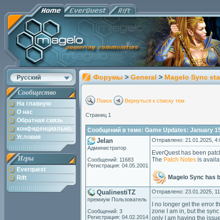
Форумы
>
General
>
Magelo Sync sta
Русский
Сообщество
Поиск
Вернуться к списку тем
На главную
О нас
Страниц 1
Обратная связь
конфиденциально.
Сообщений в теме: Game Updates: January 15
Условия
Jelan
Отправлено: 21.01.2025, 4:
Администратор
EverQuest has been patc
Игры
The
Patch Notes
is availa
Сообщений: 11683
Регистрация: 04.05.2001
Everquest
Magelo Sync has 
Rift
QualinestiTZ
Отправлено: 23.01.2025, 11
премиум Пользователь
I no longer get the error
zone I am in, but the sync
Сообщений: 3
Регистрация: 04.02.2014
only I am having the issue