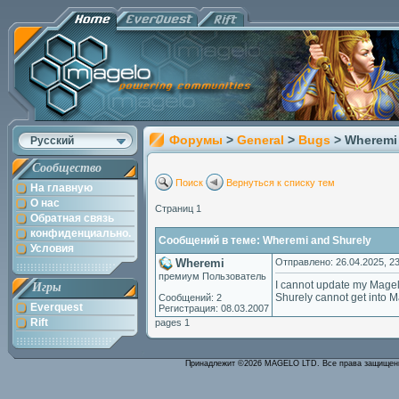
Форумы
>
General
>
Bugs
> Wheremi
Русский
Сообщество
Поиск
Вернуться к списку тем
На главную
О нас
Страниц 1
Обратная связь
конфиденциально.
Сообщений в теме: Wheremi and Shurely
Условия
Wheremi
Отправлено: 26.04.2025, 23
премиум Пользователь
I cannot update my Magel
Игры
Shurely cannot get into M
Сообщений: 2
Everquest
Регистрация: 08.03.2007
Rift
pages 1
Принадлежит ©2026 MAGELO LTD. Все права защище