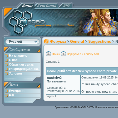
Форумы
>
General
>
Suggestions
> N
Русский
Сообщество
Поиск
Вернуться к списку тем
На главную
О нас
Страниц 1
Обратная связь
конфиденциально.
Сообщений в теме: New synced chars private b
Условия
modsiw2
Отправлено: 19.09.2025, 9:
Пользователь
I'd like newly synced char
Игры
Сообщений: 3
Everquest
Регистрация: 21.04.2016
Or, not to sync new chars 
Rift
pages 1
Принадлежит ©2026 MAGELO LTD. Все права защище