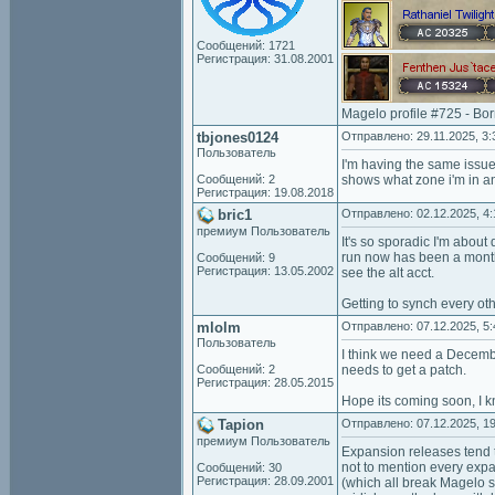
Сообщений: 1721
Регистрация: 31.08.2001
Magelo profile #725 - Bo
tbjones0124
Отправлено: 29.11.2025, 3:
Пользователь
I'm having the same issue,
Сообщений: 2
shows what zone i'm in an
Регистрация: 19.08.2018
bric1
Отправлено: 02.12.2025, 4:
премиум Пользователь
It's so sporadic I'm about 
run now has been a month 
Сообщений: 9
Регистрация: 13.05.2002
see the alt acct.
Getting to synch every oth
mlolm
Отправлено: 07.12.2025, 5:
Пользователь
I think we need a Decemb
Сообщений: 2
needs to get a patch.
Регистрация: 28.05.2015
Hope its coming soon, I kn
Tapion
Отправлено: 07.12.2025, 19
премиум Пользователь
Expansion releases tend t
not to mention every expa
Сообщений: 30
Регистрация: 28.09.2001
(which all break Magelo s