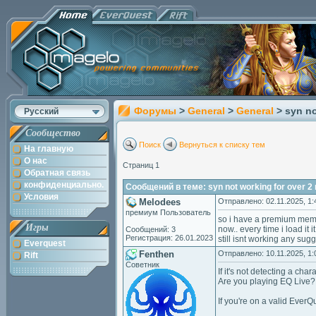
Форумы
>
General
>
General
> syn n
Русский
Сообщество
Поиск
Вернуться к списку тем
На главную
О нас
Страниц 1
Обратная связь
конфиденциально.
Сообщений в теме: syn not working for over 2
Условия
Melodees
Отправлено: 02.11.2025, 1:
премиум Пользователь
so i have a premium memb
Игры
now.. every time i load it 
Сообщений: 3
Регистрация: 26.01.2023
still isnt working any su
Everquest
Fenthen
Отправлено: 10.11.2025, 1:
Rift
Советник
If it's not detecting a char
Are you playing EQ Live? 
If you're on a valid Ever