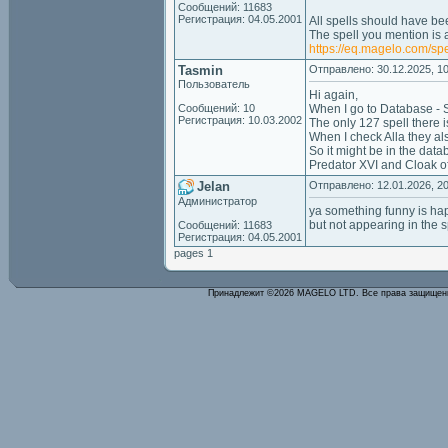
Сообщений: 11683
Регистрация: 04.05.2001
All spells should have be
The spell you mention is a
https://eq.magelo.com/spe
Tasmin
Отправлено: 30.12.2025, 10
Пользователь
Hi again,
Сообщений: 10
When I go to Database - Spe
Регистрация: 10.03.2002
The only 127 spell there is
When I check Alla they al
So it might be in the data
Predator XVI and Cloak o
Jelan
Отправлено: 12.01.2026, 20
Администратор
ya something funny is h
but not appearing in the spe
Сообщений: 11683
Регистрация: 04.05.2001
pages 1
Принадлежит ©2026 MAGELO LTD. Все права защище