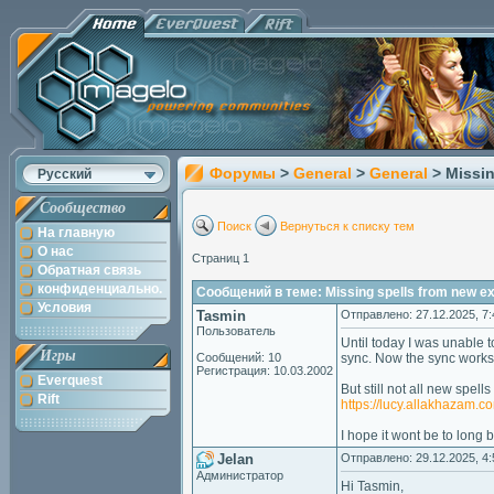
Форумы
>
General
>
General
> Missi
Русский
Сообщество
Поиск
Вернуться к списку тем
На главную
О нас
Страниц 1
Обратная связь
конфиденциально.
Сообщений в теме: Missing spells from new e
Условия
Tasmin
Отправлено: 27.12.2025, 7:
Пользователь
Until today I was unable 
Игры
Сообщений: 10
sync. Now the sync works 
Регистрация: 10.03.2002
Everquest
But still not all new spel
Rift
https://lucy.allakhazam.
I hope it wont be to long
Jelan
Отправлено: 29.12.2025, 4:
Администратор
Hi Tasmin,