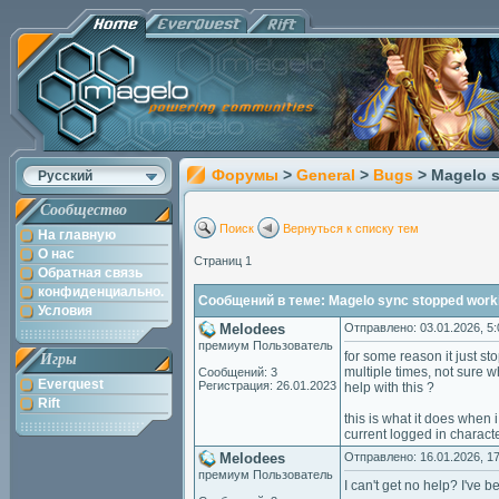
Форумы
>
General
>
Bugs
> Magelo s
Русский
Сообщество
Поиск
Вернуться к списку тем
На главную
О нас
Страниц 1
Обратная связь
конфиденциально.
Сообщений в теме: Magelo sync stopped working
Условия
Melodees
Отправлено: 03.01.2026, 5:
премиум Пользователь
for some reason it just st
Игры
multiple times, not sure w
Сообщений: 3
Everquest
Регистрация: 26.01.2023
help with this ?
Rift
this is what it does when i
current logged in characte
Melodees
Отправлено: 16.01.2026, 17
премиум Пользователь
I can't get no help? I've