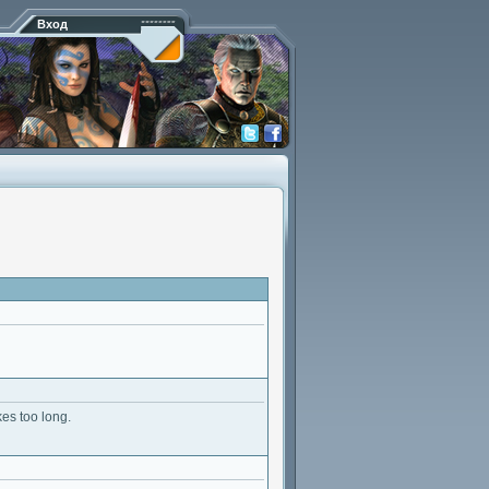
Вход
kes too long.