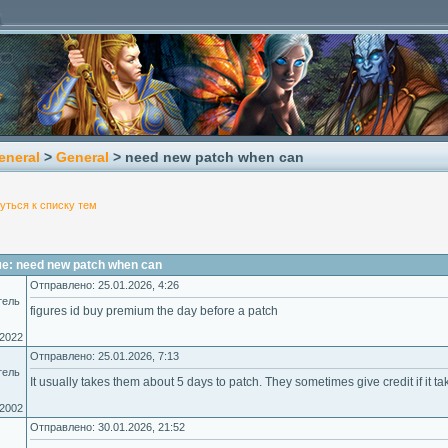
eneral
>
General
> need new patch when can
уться к списку тем
е: need new patch when can
Отправлено: 25.01.2026, 4:26
тель
figures id buy premium the day before a patch
.2022
Отправлено: 25.01.2026, 7:13
тель
It usually takes them about 5 days to patch. They sometimes give credit if it ta
.2002
Отправлено: 30.01.2026, 21:52