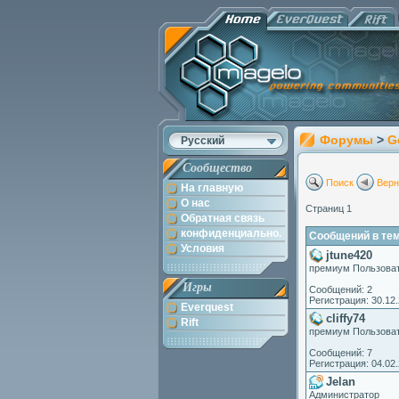
Форумы
>
G
Русский
Сообщество
Поиск
Верн
На главную
О нас
Страниц 1
Обратная связь
конфиденциально.
Сообщений в тем
Условия
jtune420
премиум Пользова
Игры
Сообщений: 2
Регистрация: 30.12
Everquest
cliffy74
Rift
премиум Пользова
Сообщений: 7
Регистрация: 04.02
Jelan
Администратор