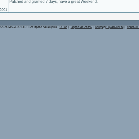
Patched and granted 7 days, have a great Weekend.
.2001
©2026 MAGELO LTD. Все права защищены.
О нас
|
Обратная связь
|
Конфиденциальности
|
Условия 