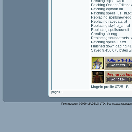
Creating eqlsnews.txt
Patching OptionsEditor.e
Patching eqmain.dll
Patching spells_us_str.txt
Replacing spellsnew.edd
Replacing racedata.txt
Replacing skyfire_chr.txt
Replacing spellsnew.eff
Creating stk.eqg
Replacing soundassets.tx
Patching spells_us.txt
Finished downloading 41,
Saved 9,456,675 bytes wi
Magelo profile #725 - Bo
pages 1
Принадлежит ©2026 MAGELO LTD. Все права защище