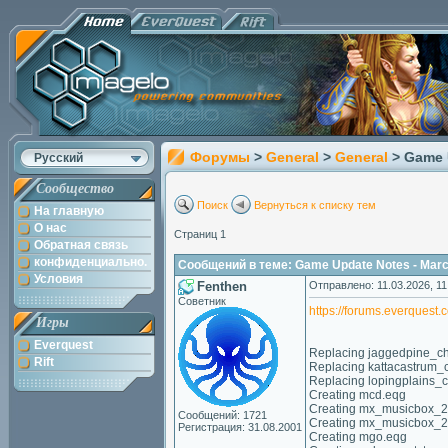
Форумы
>
General
>
General
> Game 
Русский
Сообщество
Поиск
Вернуться к списку тем
На главную
О нас
Страниц 1
Обратная связь
конфиденциально.
Сообщений в теме: Game Update Notes - Marc
Условия
Fenthen
Отправлено: 11.03.2026, 11
Советник
https://forums.everques
Игры
Everquest
Replacing jaggedpine_chr
Rift
Replacing kattacastrum_ch
Replacing lopingplains_ch
Creating mcd.eqg
Creating mx_musicbox_2
Сообщений: 1721
Creating mx_musicbox_2
Регистрация: 31.08.2001
Creating mgo.eqg