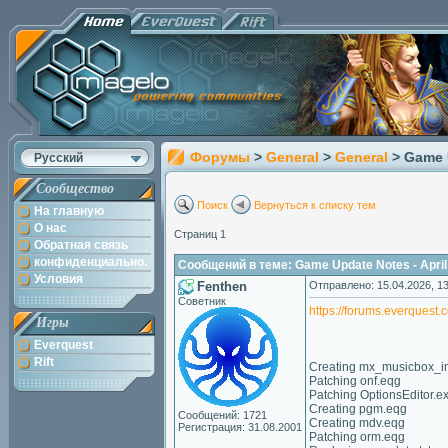
Форумы
>
General
>
General
> Game U
Русский
Сообщество
Поиск
Вернуться к списку тем
На главную
О нас
Страниц 1
Обратная связь
конфиденциально.
Сообщений в теме: Game Update Notes - April
Условия
Fenthen
Отправлено: 15.04.2026, 13
Советник
https://forums.everquest
Игры
Everquest
Rift
Creating mx_musicbox_i
Patching onf.eqg
Patching OptionsEditor.e
Creating pgm.eqg
Сообщений: 1721
Creating mdv.eqg
Регистрация: 31.08.2001
Patching orm.eqg