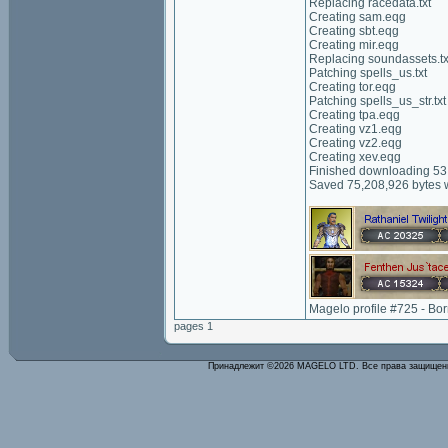
Replacing racedata.txt
Creating sam.eqg
Creating sbt.eqg
Creating mir.eqg
Replacing soundassets.tx
Patching spells_us.txt
Creating tor.eqg
Patching spells_us_str.txt
Creating tpa.eqg
Creating vz1.eqg
Creating vz2.eqg
Creating xev.eqg
Finished downloading 53,
Saved 75,208,926 bytes w
Magelo profile #725 - Bo
pages 1
Принадлежит ©2026 MAGELO LTD. Все права защище