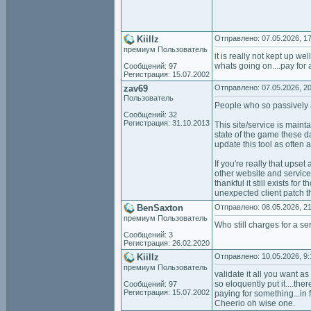
Kiillz
Отправлено: 07.05.2026, 17
премиум Пользователь
it is really not kept up w
whats going on....pay for 
Сообщений: 97
Регистрация: 15.07.2002
zav69
Отправлено: 07.05.2026, 20
Пользователь
People who so passively a
Сообщений: 32
Регистрация: 31.10.2013
This site/service is maint
state of the game these day
update this tool as often 
If you're really that upse
other website and service 
thankful it still exists fo
unexpected client patch t
BenSaxton
Отправлено: 08.05.2026, 21
премиум Пользователь
Who still charges for a se
Сообщений: 3
Регистрация: 26.02.2020
Kiillz
Отправлено: 10.05.2026, 9:
премиум Пользователь
validate it all you want as
so eloquently put it....th
Сообщений: 97
Регистрация: 15.07.2002
paying for something...in f
Cheerio oh wise one.