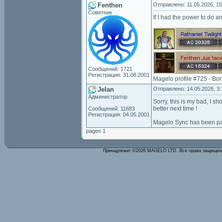
Fenthen
Отправлено: 11.05.2026, 15
Советник
If I had the power to do any
Сообщений: 1721
Регистрация: 31.08.2001
Magelo profile #725 - Bo
Jelan
Отправлено: 14.05.2026, 3:
Администратор
Sorry, this is my bad, I s
better next time !
Сообщений: 11683
Регистрация: 04.05.2001
Magelo Sync has been p
pages 1
Принадлежит ©2026 MAGELO LTD. Все права защище