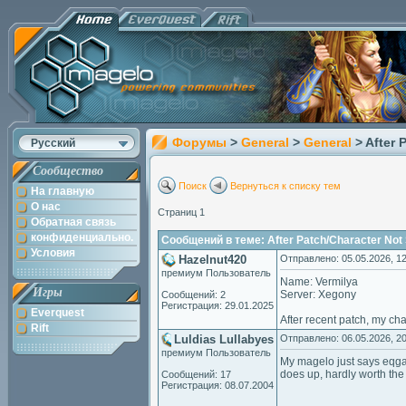
Форумы
>
General
>
General
> After
Русский
Сообщество
Поиск
Вернуться к списку тем
На главную
О нас
Страниц 1
Обратная связь
конфиденциально.
Сообщений в теме: After Patch/Character Not 
Условия
Hazelnut420
Отправлено: 05.05.2026, 12
премиум Пользователь
Name: Vermilya
Игры
Server: Xegony
Сообщений: 2
Регистрация: 29.01.2025
Everquest
After recent patch, my cha
Rift
Luldias Lullabyes
Отправлено: 06.05.2026, 20
премиум Пользователь
My magelo just says eqga
does up, hardly worth th
Сообщений: 17
Регистрация: 08.07.2004